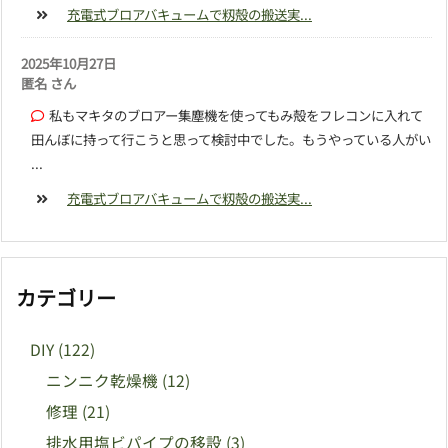
充電式ブロアバキュームで籾殻の搬送実...
2025年10月27日
匿名 さん
私もマキタのブロアー集塵機を使ってもみ殻をフレコンに入れて
田んぼに持って行こうと思って検討中でした。もうやっている人がい
...
充電式ブロアバキュームで籾殻の搬送実...
カテゴリー
DIY
(122)
ニンニク乾燥機
(12)
修理
(21)
排水用塩ビパイプの移設
(3)