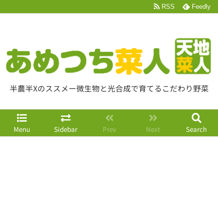
RSS
Feedly
半農半Xのススメー微生物と光合成で育てるこだわり野菜
Menu
Sidebar
Prev
Next
Search