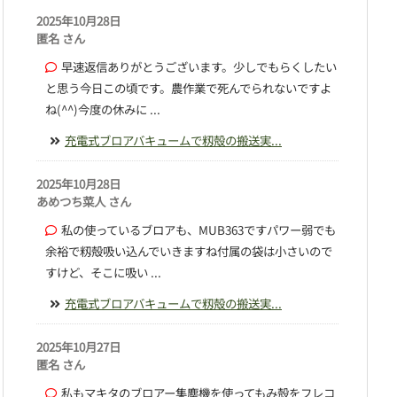
2025年10月28日
匿名 さん
早速返信ありがとうございます。少しでもらくしたい
と思う今日この頃です。農作業で死んでられないですよ
ね(^^)今度の休みに ...
充電式ブロアバキュームで籾殻の搬送実...
2025年10月28日
あめつち菜人 さん
私の使っているブロアも、MUB363ですパワー弱でも
余裕で籾殻吸い込んでいきますね付属の袋は小さいので
すけど、そこに吸い ...
充電式ブロアバキュームで籾殻の搬送実...
2025年10月27日
匿名 さん
私もマキタのブロアー集塵機を使ってもみ殻をフレコ