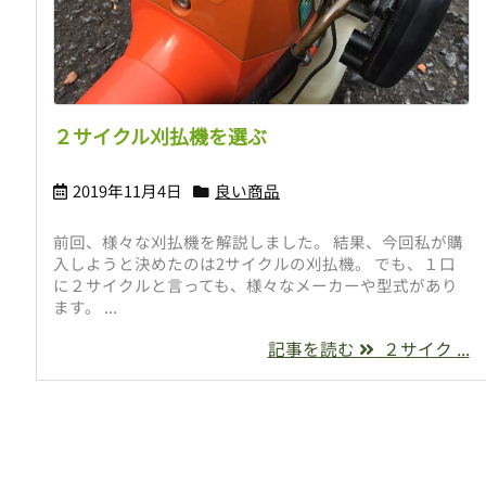
２サイクル刈払機を選ぶ
2019年11月4日
良い商品
前回、様々な刈払機を解説しました。 結果、今回私が購
入しようと決めたのは2サイクルの刈払機。 でも、１口
に２サイクルと言っても、様々なメーカーや型式があり
ます。 ...
記事を読む
２サイク ...