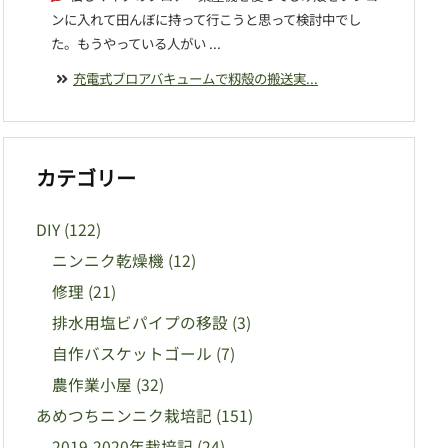
ンに入れて田んぼに持って行こうと思って検討中でし
た。もうやっている人がい ...
充電式ブロアバキュームで籾殻の搬送実...
カテゴリー
DIY
(122)
ニンニク乾燥機
(12)
修理
(21)
排水用塩ビパイプの移設
(3)
自作バスケットゴール
(7)
農作業小屋
(32)
あめつちニンニク栽培記
(151)
2019-2020年栽培記
(24)