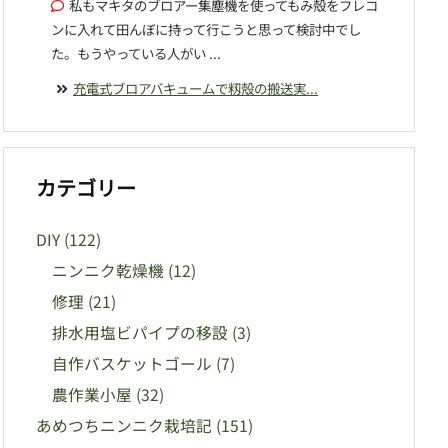
私もマキタのブロアー集塵機を使ってもみ殻をフレコ
ンに入れて田んぼに持って行こうと思って検討中でし
た。もうやっている人がい ...
充電式ブロアバキュームで籾殻の搬送実...
カテゴリー
DIY
(122)
ニンニク乾燥機
(12)
修理
(21)
排水用塩ビパイプの移設
(3)
自作バスケットゴール
(7)
農作業小屋
(32)
あめつちニンニク栽培記
(151)