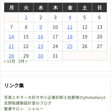
月
火
水
木
金
土
日
1
2
3
4
5
6
7
8
9
10
11
12
13
14
15
16
17
18
19
20
21
22
23
24
25
26
27
28
29
30
31
« 12月
2月 »
リンク集
写真とギター大好き中小企業診断士伯爵様のphotodiary2
吉野聡建築設計室のブログ
整膚サロン シャルー