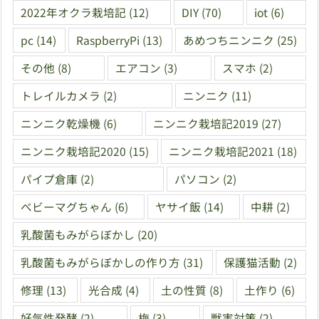
2022年オクラ栽培記
(12)
DIY
(70)
iot
(6)
pc
(14)
RaspberryPi
(13)
あめつちニンニク
(25)
その他
(8)
エアコン
(3)
スマホ
(2)
トレイルカメラ
(2)
ニンニク
(11)
ニンニク乾燥機
(6)
ニンニク栽培記2019
(27)
ニンニク栽培記2020
(15)
ニンニク栽培記2021
(18)
パイプ倉庫
(2)
パソコン
(2)
ベビーマグちゃん
(6)
ヤサイ飯
(14)
中耕
(2)
乳酸菌もみがらぼかし
(20)
乳酸菌もみがらぼかしの作り方
(31)
保護猫活動
(2)
修理
(13)
光合成
(4)
土の性質
(8)
土作り
(6)
好気性発酵
(2)
梅
(3)
獣害対策
(2)