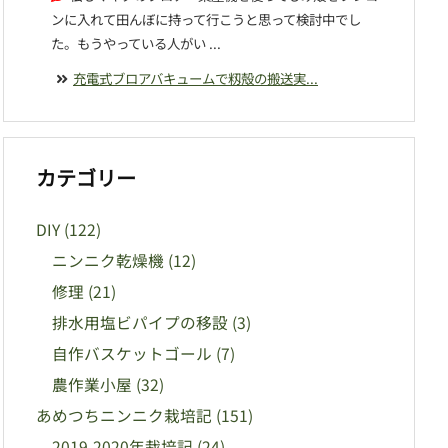
ンに入れて田んぼに持って行こうと思って検討中でし
た。もうやっている人がい ...
充電式ブロアバキュームで籾殻の搬送実...
カテゴリー
DIY
(122)
ニンニク乾燥機
(12)
修理
(21)
排水用塩ビパイプの移設
(3)
自作バスケットゴール
(7)
農作業小屋
(32)
あめつちニンニク栽培記
(151)
2019-2020年栽培記
(24)