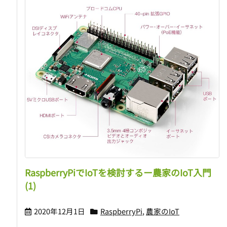
RaspberryPiでIoTを検討するー農家のIoT入門
(1)
2020年12月1日
RaspberryPi
,
農家のIoT