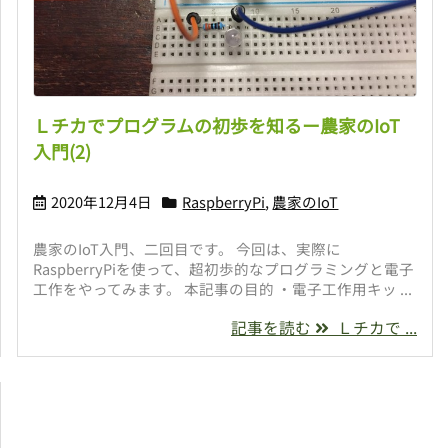
Ｌチカでプログラムの初歩を知るー農家のIoT
入門(2)
2020年12月4日
RaspberryPi
,
農家のIoT
農家のIoT入門、二回目です。 今回は、実際に
RaspberryPiを使って、超初歩的なプログラミングと電子
工作をやってみます。 本記事の目的 ・電子工作用キッ ...
記事を読む
Ｌチカで ...