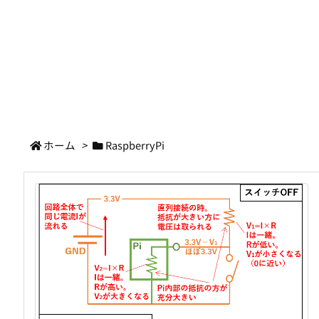
ホーム
>
RaspberryPi