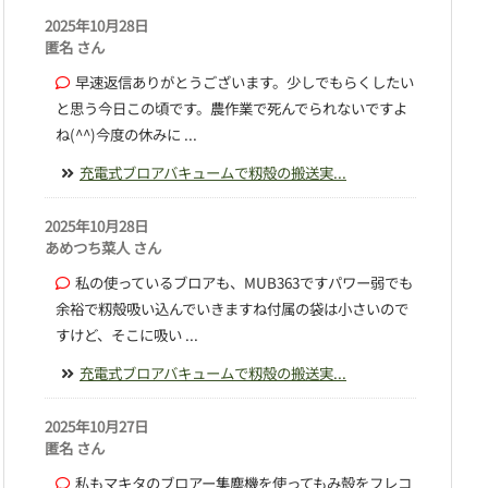
2025年10月28日
匿名 さん
早速返信ありがとうございます。少しでもらくしたい
と思う今日この頃です。農作業で死んでられないですよ
ね(^^)今度の休みに ...
充電式ブロアバキュームで籾殻の搬送実...
2025年10月28日
あめつち菜人 さん
私の使っているブロアも、MUB363ですパワー弱でも
余裕で籾殻吸い込んでいきますね付属の袋は小さいので
すけど、そこに吸い ...
充電式ブロアバキュームで籾殻の搬送実...
2025年10月27日
匿名 さん
私もマキタのブロアー集塵機を使ってもみ殻をフレコ