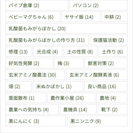
パイプ倉庫
(2)
パソコン
(2)
ベビーマグちゃん
(6)
ヤサイ飯
(14)
中耕
(2)
乳酸菌もみがらぼかし
(20)
乳酸菌もみがらぼかしの作り方
(31)
保護猫活動
(2)
修理
(13)
光合成
(4)
土の性質
(8)
土作り
(6)
好気性発酵
(2)
梅
(3)
獣害対策
(2)
玄米アミノ酸農法
(30)
玄米アミノ酸酵素液
(6)
畑
(2)
米ぬかぼかし
(1)
良い商品
(16)
葉面散布
(1)
農作業小屋
(26)
農地
(4)
農業への気持ち
(4)
農機具
(14)
靴下
(2)
黒にんにく
(3)
黒ニンニク
(9)