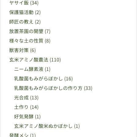
ヤサイ飯
(34)
保護猫活動
(2)
師匠の教え
(2)
放置茶園の開墾
(7)
様々な土の性質
(8)
獣害対策
(6)
玄米アミノ酸農法
(110)
ニーム酵素液
(1)
乳酸菌もみがらぼかし
(16)
乳酸菌もみがらぼかしの作り方
(33)
光合成
(13)
土作り
(14)
好気発酵
(1)
玄米アミノ酸米ぬかぼかし
(1)
発酵メシ
(1)