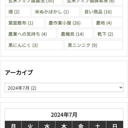
玄米アミノ酸農法
(30)
玄米アミノ酸酵素液
(6)
畑
(2)
米ぬかぼかし
(1)
良い商品
(16)
葉面散布
(1)
農作業小屋
(26)
農地
(4)
農業への気持ち
(4)
農機具
(14)
靴下
(2)
黒にんにく
(3)
黒ニンニク
(9)
アーカイブ
ア
ー
カ
イ
ブ
2024年7月
月
火
水
木
金
土
日