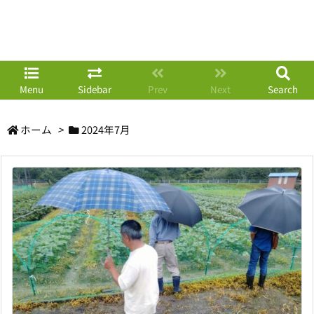
Menu
Sidebar
Prev
Next
Search
ホーム
>
2024年7月