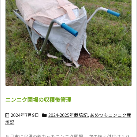
ニンニク圃場の収穫後管理
2024年7月9日
2024-2025年栽培記
,
あめつちニンニク栽
培記
５月末に収穫の終わったニンニク圃場。 次の植え付けは１０