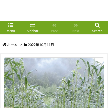
Menu
Sidebar
Prev
Next
Search
ホーム
>
2022年10月11日