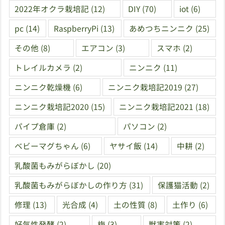
2022年オクラ栽培記
(12)
DIY
(70)
iot
(6)
pc
(14)
RaspberryPi
(13)
あめつちニンニク
(25)
その他
(8)
エアコン
(3)
スマホ
(2)
トレイルカメラ
(2)
ニンニク
(11)
ニンニク乾燥機
(6)
ニンニク栽培記2019
(27)
ニンニク栽培記2020
(15)
ニンニク栽培記2021
(18)
パイプ倉庫
(2)
パソコン
(2)
ベビーマグちゃん
(6)
ヤサイ飯
(14)
中耕
(2)
乳酸菌もみがらぼかし
(20)
乳酸菌もみがらぼかしの作り方
(31)
保護猫活動
(2)
修理
(13)
光合成
(4)
土の性質
(8)
土作り
(6)
好気性発酵
(2)
梅
(3)
獣害対策
(2)