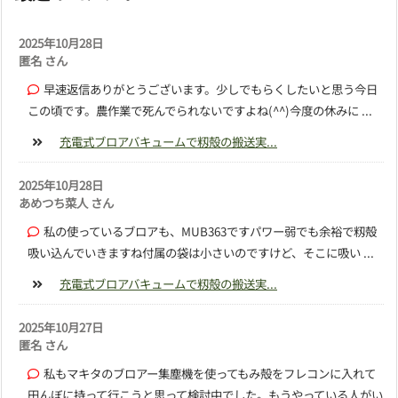
2025年10月28日
匿名 さん
早速返信ありがとうございます。少しでもらくしたいと思う今日
この頃です。農作業で死んでられないですよね(^^)今度の休みに ...
充電式ブロアバキュームで籾殻の搬送実...
2025年10月28日
あめつち菜人 さん
私の使っているブロアも、MUB363ですパワー弱でも余裕で籾殻
吸い込んでいきますね付属の袋は小さいのですけど、そこに吸い ...
充電式ブロアバキュームで籾殻の搬送実...
2025年10月27日
匿名 さん
私もマキタのブロアー集塵機を使ってもみ殻をフレコンに入れて
田んぼに持って行こうと思って検討中でした。もうやっている人がい