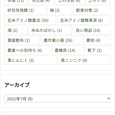
修理
(13)
光合成
(4)
土の性質
(8)
土作り
(6)
好気性発酵
(2)
梅
(3)
獣害対策
(2)
玄米アミノ酸農法
(30)
玄米アミノ酸酵素液
(6)
畑
(2)
米ぬかぼかし
(1)
良い商品
(16)
葉面散布
(1)
農作業小屋
(26)
農地
(4)
農業への気持ち
(4)
農機具
(14)
靴下
(2)
黒にんにく
(3)
黒ニンニク
(9)
アーカイブ
ア
ー
カ
イ