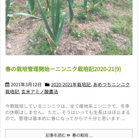
春の栽培管理開始ーニンニク栽培記2020-21(9)
2021年3月12日
2020-2021年栽培記
,
あめつちニンニク
栽培記
,
玄米アミノ酸農法
今期栽培しているニンニクは、全て暖地系ニンニクで、冬季
の休眠はしません。 ただ、そうはいっても生長はほぼ止まる
ので、管理は基本的に春になってからで十分と思います ...
記事を読む
春の栽培 ...