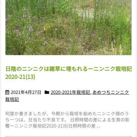
日陰のニンニクは雑草に埋もれるーニンニク栽培記
2020-21(13)
2021年4月27日
2020-2021年栽培記
,
あめつちニンニク
栽培記
何度か書きましたが、今期から栽培を始めたニンニク畑のう
ち一つは、日当たり不良です。 日照時間の差による生育の影
響ーニンニク栽培記2020-21(8)日照時間の差 ...