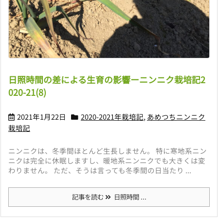
日照時間の差による生育の影響ーニンニク栽培記2
020-21(8)
2021年1月22日
2020-2021年栽培記
,
あめつちニンニク
栽培記
ニンニクは、冬季間ほとんど生長しません。 特に寒地系ニン
ニクは完全に休眠しますし、暖地系ニンニクでも大きくは変
わりません。 ただ、そうは言っても冬季間の日当たり ...
記事を読む
日照時間 ...