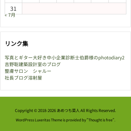
31
« 7月
リンク集
写真とギター大好き中小企業診断士伯爵様のphotodiary2
吉野聡建築設計室のブログ
整膚サロン シャルー
社長ブログ溶射屋
Copyright ©
2018
-2026
あめつち菜人
All Rights Reserved.
WordPress Luxeritas Theme is provided by "
Thought is free
".